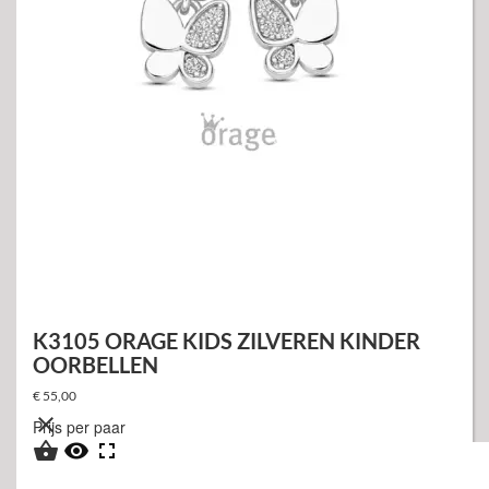
K3105 ORAGE KIDS ZILVEREN KINDER
OORBELLEN
€ 55,00

Prijs per paar


