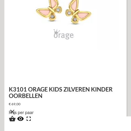
K3101 ORAGE KIDS ZILVEREN KINDER
OORBELLEN
€ 69,00

Prijs per paar


