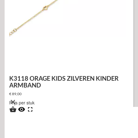
K3118 ORAGE KIDS ZILVEREN KINDER
ARMBAND
€ 89,00

Prijs per stuk


