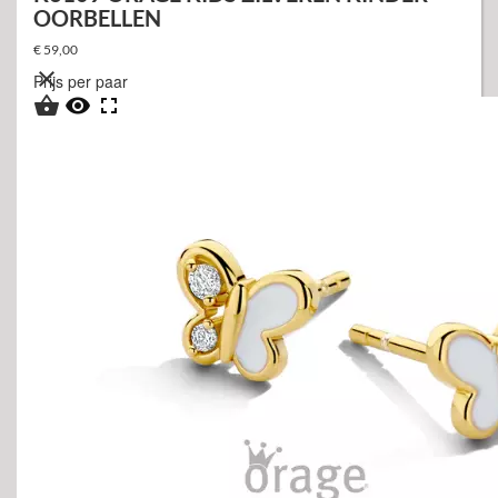
OORBELLEN
€ 59,00

Prijs per paar


