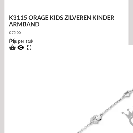
K3115 ORAGE KIDS ZILVEREN KINDER
ARMBAND
€ 75,00

Prijs per stuk


