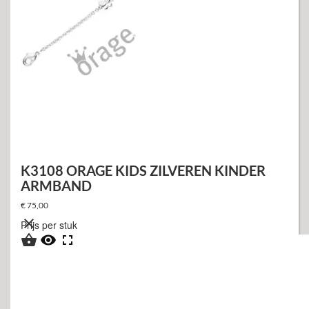
K3108 ORAGE KIDS ZILVEREN KINDER
ARMBAND
€ 75,00

Prijs per stuk


