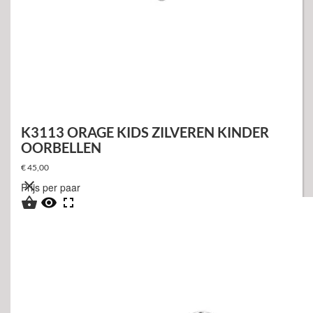
K3113 ORAGE KIDS ZILVEREN KINDER
OORBELLEN
€ 45,00

Prijs per paar


