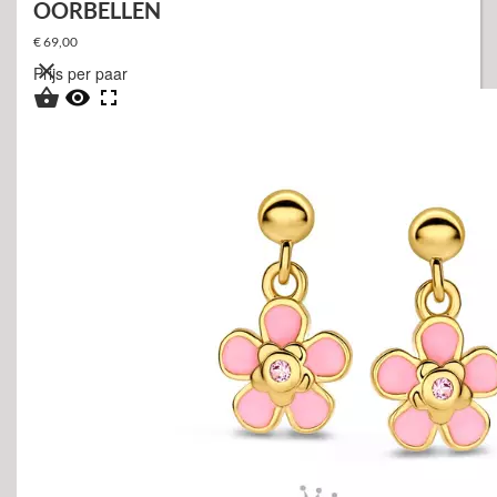
OORBELLEN
€ 69,00

Prijs per paar


