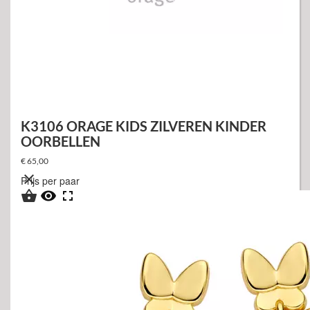
K3106 ORAGE KIDS ZILVEREN KINDER
OORBELLEN
€ 65,00

Prijs per paar


