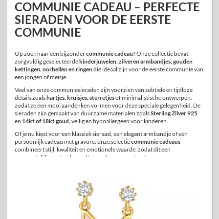
COMMUNIE CADEAU – PERFECTE
SIERADEN VOOR DE EERSTE
COMMUNIE
Op zoek naar een bijzonder
communie cadeau
? Onze collectie bevat
zorgvuldig geselecteerde
kinderjuwelen, zilveren armbandjes, gouden
kettingen, oorbellen en ringen
die ideaal zijn voor de eerste communie van
een jongen of meisje.
Veel van onze communiesieraden zijn voorzien van subtiele en tijdloze
details zoals
hartjes, kruisjes, sterretjes
of minimalistische ontwerpen,
zodat ze een mooi aandenken vormen voor deze speciale gelegenheid. De
sieraden zijn gemaakt van duurzame materialen zoals
Sterling Zilver 925
en
14kt of 18kt goud
, veilig en hypoallergeen voor kinderen.
Of je nu kiest voor een klassiek sieraad, een elegant armbandje of een
persoonlijk cadeau met gravure: onze selectie
communie cadeaus
combineert stijl, kwaliteit en emotionele waarde, zodat dit een
onvergetelijk geschenk wordt voor de communicant.