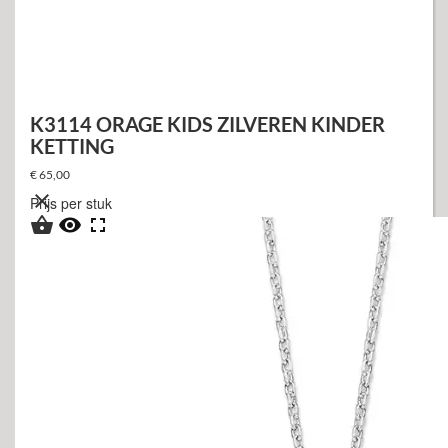
K3114 ORAGE KIDS ZILVEREN KINDER
KETTING
€ 65,00

Prijs per stuk


