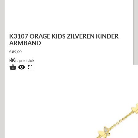
K3107 ORAGE KIDS ZILVEREN KINDER
ARMBAND
€ 89,00

Prijs per stuk


