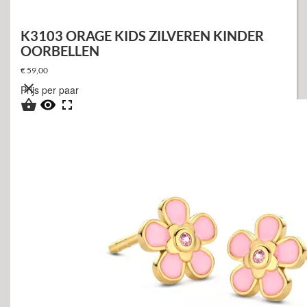
K3103 ORAGE KIDS ZILVEREN KINDER
OORBELLEN
€ 59,00

Prijs per paar


